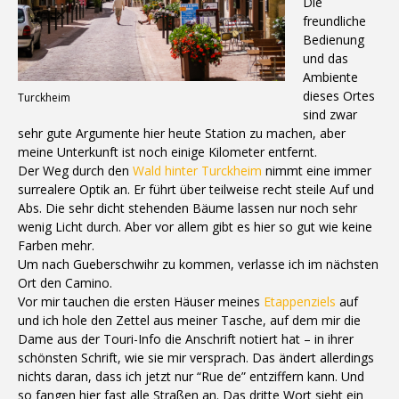
Die
freundliche
Bedienung
und das
Ambiente
dieses Ortes
Turckheim
sind zwar
sehr gute Argumente hier heute Station zu machen, aber
meine Unterkunft ist noch einige Kilometer entfernt.
Der Weg durch den
Wald hinter Turckheim
nimmt eine immer
surrealere Optik an. Er führt über teilweise recht steile Auf und
Abs. Die sehr dicht stehenden Bäume lassen nur noch sehr
wenig Licht durch. Aber vor allem gibt es hier so gut wie keine
Farben mehr.
Um nach Gueberschwihr zu kommen, verlasse ich im nächsten
Ort den Camino.
Vor mir tauchen die ersten Häuser meines
Etappenziels
auf
und ich hole den Zettel aus meiner Tasche, auf dem mir die
Dame aus der Touri-Info die Anschrift notiert hat – in ihrer
schönsten Schrift, wie sie mir versprach. Das ändert allerdings
nichts daran, dass ich jetzt nur “Rue de” entziffern kann. Und
so fangen hier fast alle Straßen an. Das dritte Wort sieht ein