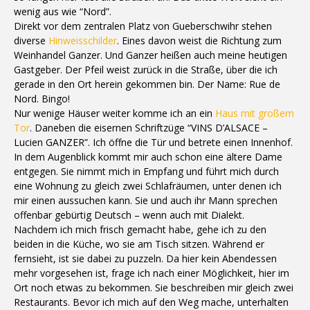
wenig aus wie “Nord”.
Direkt vor dem zentralen Platz von Gueberschwihr stehen
diverse
Hinweisschilder
. Eines davon weist die Richtung zum
Weinhandel Ganzer. Und Ganzer heißen auch meine heutigen
Gastgeber. Der Pfeil weist zurück in die Straße, über die ich
gerade in den Ort herein gekommen bin. Der Name: Rue de
Nord. Bingo!
Nur wenige Häuser weiter komme ich an ein
Haus mit großem
Tor
. Daneben die eisernen Schriftzüge “VINS D’ALSACE –
Lucien GANZER”. Ich öffne die Tür und betrete einen Innenhof.
In dem Augenblick kommt mir auch schon eine ältere Dame
entgegen. Sie nimmt mich in Empfang und führt mich durch
eine Wohnung zu gleich zwei Schlafräumen, unter denen ich
mir einen aussuchen kann. Sie und auch ihr Mann sprechen
offenbar gebürtig Deutsch – wenn auch mit Dialekt.
Nachdem ich mich frisch gemacht habe, gehe ich zu den
beiden in die Küche, wo sie am Tisch sitzen. Während er
fernsieht, ist sie dabei zu puzzeln. Da hier kein Abendessen
mehr vorgesehen ist, frage ich nach einer Möglichkeit, hier im
Ort noch etwas zu bekommen. Sie beschreiben mir gleich zwei
Restaurants. Bevor ich mich auf den Weg mache, unterhalten