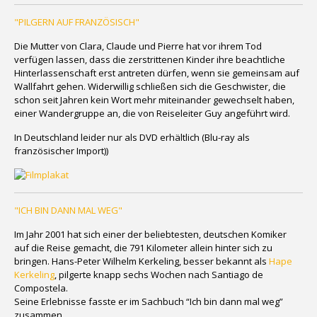
"PILGERN AUF FRANZÖSISCH"
Die Mutter von Clara, Claude und Pierre hat vor ihrem Tod
verfügen lassen, dass die zerstrittenen Kinder ihre beachtliche
Hinterlassenschaft erst antreten dürfen, wenn sie gemeinsam auf
Wallfahrt gehen. Widerwillig schließen sich die Geschwister, die
schon seit Jahren kein Wort mehr miteinander gewechselt haben,
einer Wandergruppe an, die von Reiseleiter Guy angeführt wird.
In Deutschland leider nur als DVD erhältlich (Blu-ray als
französischer Import))
"ICH BIN DANN MAL WEG"
Im Jahr 2001 hat sich einer der beliebtesten, deutschen Komiker
auf die Reise gemacht, die 791 Kilometer allein hinter sich zu
bringen. Hans-Peter Wilhelm Kerkeling, besser bekannt als
Hape
Kerkeling
, pilgerte knapp sechs Wochen nach Santiago de
Compostela.
Seine Erlebnisse fasste er im Sachbuch “Ich bin dann mal weg”
zusammen.