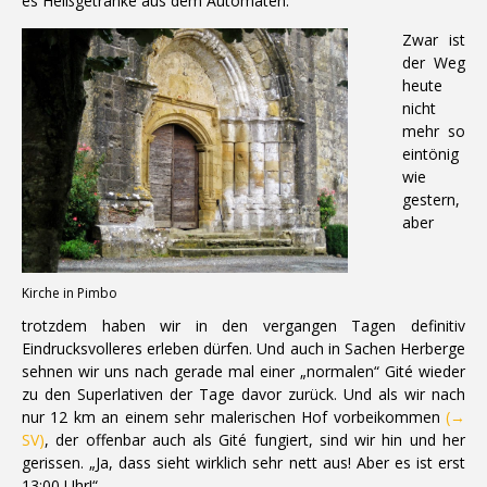
es Heißgetränke aus dem Automaten.
Zwar ist
der Weg
heute
nicht
mehr so
eintönig
wie
gestern,
aber
Kirche in Pimbo
trotzdem haben wir in den vergangen Tagen definitiv
Eindrucksvolleres erleben dürfen. Und auch in Sachen Herberge
sehnen wir uns nach gerade mal einer „normalen“ Gité wieder
zu den Superlativen der Tage davor zurück. Und als wir nach
nur 12 km an einem sehr malerischen Hof vorbeikommen
(→
SV)
, der offenbar auch als Gité fungiert, sind wir hin und her
gerissen. „Ja, dass sieht wirklich sehr nett aus! Aber es ist erst
13:00 Uhr!“