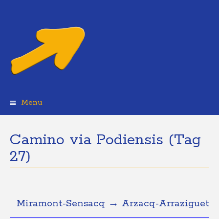
Menu
Skip
to
content
Camino via Podiensis (Tag
27)
Miramont-Sensacq → Arzacq-Arraziguet