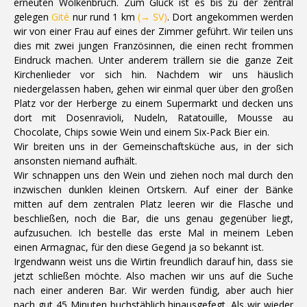
erneuten Wolkenbruch. Zum Glück ist es bis zu der zentral
gelegen
Gité
nur rund 1 km
(→ SV)
. Dort angekommen werden
wir von einer Frau auf eines der Zimmer geführt. Wir teilen uns
dies mit zwei jungen Französinnen, die einen recht frommen
Eindruck machen. Unter anderem trällern sie die ganze Zeit
Kirchenlieder vor sich hin. Nachdem wir uns häuslich
niedergelassen haben, gehen wir einmal quer über den großen
Platz vor der Herberge zu einem Supermarkt und decken uns
dort mit Dosenravioli, Nudeln, Ratatouille, Mousse au
Chocolate, Chips sowie Wein und einem Six-Pack Bier ein.
Wir breiten uns in der Gemeinschaftsküche aus, in der sich
ansonsten niemand aufhält.
Wir schnappen uns den Wein und ziehen noch mal durch den
inzwischen dunklen kleinen Ortskern. Auf einer der Bänke
mitten auf dem zentralen Platz leeren wir die Flasche und
beschließen, noch die Bar, die uns genau gegenüber liegt,
aufzusuchen. Ich bestelle das erste Mal in meinem Leben
einen Armagnac, für den diese Gegend ja so bekannt ist.
Irgendwann weist uns die Wirtin freundlich darauf hin, dass sie
jetzt schließen möchte. Also machen wir uns auf die Suche
nach einer anderen Bar. Wir werden fündig, aber auch hier
nach gut 45 Minuten buchstäblich hinausgefegt. Als wir wieder