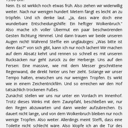
Nein. Es ist wirklich noch etwas früh. Also ziehen wir widerwillig
weiter. Nach nur wenigen hundert Metern fängt es leicht an zu
tröpfeln. Und ich denke laut. „Ja, dass wäre doch eine
wunderbare Entscheidungshilfe: Ein heftiger Wolkenbruch.“
Also mache ich voller Übermut ein paar beschwörenden
Gesten Richtung Himmel. Und dann trauen wir beide unseren
Augen nicht! Während Steffie ein ungläubiges: „Was bitte ist
denn das?“ von sich gibt, kann ich nur noch lachen! Wir machen
auf dem Absatz kehrt und rennen so schnell es mit unseren
Rucksäcken nur geht zurück zu der Herberge. Uns auf den
Fersen: Eine massive, wie mit dem Messer geschnittene
Regenwand, die direkt hinter uns her zieht. Solange wir unser
Tempo halten, erwischen uns nur wenigen Tropfen. Es wirkt
wie in einem Zeichentrickfilm. Und so erreichen wir den Hof
tatsächlich trockenen Fußes.
Zunächst stellen wir uns nur unter ein Vordach im Innenhof.
Trotz dieses Winks mit dem Zaunpfahl, beschließen wir, nur
den Regen abzuwarten und dann wieder aufzubrechen. Es
dauert nicht lange, und von dem Wolkenbruch bleiben nur noch
wenige Tropfen. Also weiter. Allerdings meint Steffi, dass eine
Toilette nicht schlecht wäre. Also klopfe ich an die Tür des