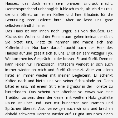
Hauses, das doch einen sehr privaten Eindruck macht.
Dementsprechend unbehaglich fühle ich mich, als ich die Frau,
die uns öffnet, um einen Kaffee und Ihre Erlaubnis für die
Benutzung ihrer Toilette bitte. Aber sie lässt uns ganz
selbstverständlich hinein.
Das Haus ist von innen noch uriger, als von draußen. Die
Küche, der Wohn- und der Essensraum gehen ineinander über.
Sie bittet uns, Platz zu nehmen und macht sich ans
Kaffeekochen. Nur kurz darauf taucht auch der Herr des
Hauses auf und gesellt sich zu uns. Er ist ein sehr witziger Typ.
Wir kommen ins Gespräch – oder besser: Er und Steffi. Denn er
kann leider nur Französisch. Trotzdem wendet er sich auch
immer wieder an mich und Steffi übersetzt. Aber vor allem
flirtet er immer wieder mit meiner Begleiterin. Er schenkt
Kaffee nach und bietet uns von seiner Schokolade an. Dann
bittet er uns, mit einem Stift eine Signatur in der Toilette zu
hinterlassen. Das scheint hier offenbar so etwas wie eine
Tradition zu sein, denn der kleine, mit weißem Holz getäfelte
Raum ist über und über mit hunderten von Namen und
Sprüchen übersät. Also verewigen auch wir uns und brechen
alsbald schweren Herzens wieder auf. Er gibt uns noch einen