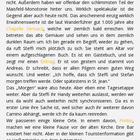
nicht. Außerdem haben wir offenbar den schlimmsten Teil der
Maisfeld-Monotonie hinter uns. Wirklich spektakulär ist die
Gegend aber auch heute nicht. Das anscheinend einzig wirklich
Erwähnenswerte ist die laut Wanderführer gut 1.000 Jahre alte
Chapelle Sensacq
, welche wir ziemlich bald erreichen. Wir
betreten das alte Gemäuer und sehen uns in dem ziemlich
dunklen Raum um. Ich bin gerade im Begriff, wieder zu gehen,
da ruft Steffi mich plötzlich zu sich. Sie steht am Altar vor
einem aufgeschlagenen Buch. Es ist ein Gästebuch, und sie
zeigt mir einen
Eintrag
. Er ist von gestern und stammt von
Andreas. Er schreibt, dass er allen Pilgern einen guten Weg
wünscht. Und weiter: „Ich hoffe, dass ich Steffi und Stefan
morgen treffen werde. Oder spätestens in St. Jean.“
Das „Morgen“ wäre also heute. Aber eben eine Tagesetappe
weiter. Aber da Steffi ihr Handy weiterhin auslässt, werden wir
uns da wohl auch weiterhin nicht synchronisieren. Da es in
erster Linie ihre Sache ist, weil sicher auch ihr weiterer davon
Camino abhängt, werde ich ihr da kaum reinreden.
Wir passieren einige kleine Orte. In einem davon,
Pimbo
,
machen wir eine kleine Pause vor der alten Kirche. Eine Bar
existiert hier nicht. Aber in der kleinen Touristenformation gibt