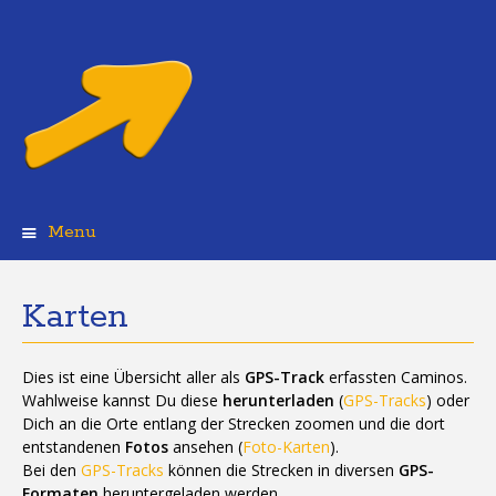
Menu
Skip
to
content
Karten
Dies ist eine Übersicht aller als
GPS-Track
erfassten Caminos.
Wahlweise kannst Du diese
herunterladen
(
GPS-Tracks
) oder
Dich an die Orte entlang der Strecken zoomen und die dort
entstandenen
Fotos
ansehen (
Foto-Karten
).
Bei den
GPS-Tracks
können die Strecken in diversen
GPS-
Formaten
heruntergeladen werden.