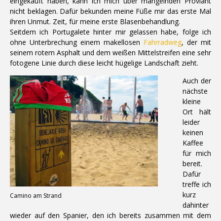
eingekauft haben, kann ich mich über mangelnden Proviant
nicht beklagen. Dafür bekunden meine Füße mir das erste Mal
ihren Unmut. Zeit, für meine erste Blasenbehandlung.
Seitdem ich Portugalete hinter mir gelassen habe, folge ich
ohne Unterbrechung einem makellosen
Fahrradweg
, der mit
seinem rotem Asphalt und dem weißen Mittelstreifen eine sehr
fotogene Linie durch diese leicht hügelige Landschaft zieht.
Auch der
nächste
kleine
Ort hält
leider
keinen
Kaffee
für mich
bereit.
Dafür
treffe ich
kurz
Camino am Strand
dahinter
wieder auf den Spanier, den ich bereits zusammen mit dem