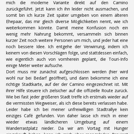
mich die moderne Variante direkt auf den Camino
zurückgeführt. Jetzt kann ich ihn leider nicht ausmachen, und
somit bin ich kurze Zeit später umgeben von einem älteren
Ehepaar, das mir gleich diverse Möglichkeiten nennt, wie ich
weiterkommen könnte. Damit meine Konfusion noch ein
wenig mehr Nahrung bekommt, versammeln sich binnen
kurzer Zeit noch weitere Personen um mich, und jeder hat eine
noch bessere Idee. Ich entgehe der Verwirrung, indem ich
keinem von diesen Vorschlägen folge, und stattdessen einfach,
wie eigentlich auch von vornherein geplant, die Touri-Info
einige Meter weiter aufsuche.
Dort muss mir zunächst aufgeschlossen werden (hier wird
wohl nur bei Bedarf geöffnet), und dann bekomme ich eine
richtige Stadtkarte, auf der der Camino eingezeichnet ist. Mit
ihrer Hilfe steuere ich zielsicher auf die offizielle Route zurück.
Wie bei fast jeder größeren Stadt treffe ich erstmals wieder auf
die vermissten Wegweiser, als ich diese bereits verlassen habe.
Leider habe ich bei meiner unfreiwilligen Stadtrallye kein
einziges Café gefunden. Von daher lasse ich mich in einer
wieder etwas ländlicheren Umgebung auf einem
Wanderrastplatz nieder. Da wir am Vortag mit Hunger