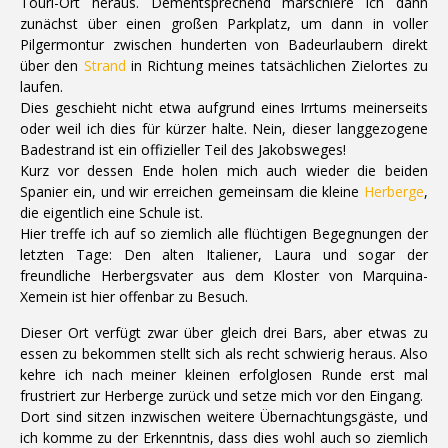
Touri-Ort heraus. Dementsprechend marschiere ich dann
zunächst über einen großen Parkplatz, um dann in voller
Pilgermontur zwischen hunderten von Badeurlaubern direkt
über den
Strand
in Richtung meines tatsächlichen Zielortes zu
laufen.
Dies geschieht nicht etwa aufgrund eines Irrtums meinerseits
oder weil ich dies für kürzer halte. Nein, dieser langgezogene
Badestrand ist ein offizieller Teil des Jakobsweges!
Kurz vor dessen Ende holen mich auch wieder die beiden
Spanier ein, und wir erreichen gemeinsam die kleine
Herberge
,
die eigentlich eine Schule ist.
Hier treffe ich auf so ziemlich alle flüchtigen Begegnungen der
letzten Tage: Den alten Italiener, Laura und sogar der
freundliche Herbergsvater aus dem Kloster von Marquina-
Xemein ist hier offenbar zu Besuch.
Dieser Ort verfügt zwar über gleich drei Bars, aber etwas zu
essen zu bekommen stellt sich als recht schwierig heraus. Also
kehre ich nach meiner kleinen erfolglosen Runde erst mal
frustriert zur Herberge zurück und setze mich vor den Eingang.
Dort sind sitzen inzwischen weitere Übernachtungsgäste, und
ich komme zu der Erkenntnis, dass dies wohl auch so ziemlich