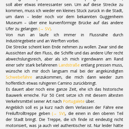
soll aber etwas interessanter sein. Um auf diese Strecke zu
kommen, muss ich wieder ein kleines Stück zurück in die Stadt,
um dann – leider noch vor dem bekannten Guggenheim
Museum – über eine kurvenförmige Brücke auf das andere
Ufer zu gelangen
(→ SV)
.
Von nun an laufe ich immer in Flussnähe durch
Industriegebiete und an Werften vorbei.
Die Strecke scheint kein Ende nehmen zu wollen. Zwar sind die
Aussichten auf den Fluss, die Schiffe und das andere Ufer recht
abwechslungsreich, aber als ich mich irgendwann am Rand
einer sehr stark befahrenen
Landstraße
entlang pressen muss,
wünsche ich mir doch langsam mal bei der angekündigten
Schwebefähre
anzukommen, die mich dann wieder zum
hoffentlich etwas ruhigeren Camino zurückbringt.
Es dauert aber noch eine ganze Zeit, ehe ich das historische
Bauwerk erreiche. Für 50 Cent setze ich mit diesem ältesten
Verkehrsmittel seiner Art nach
Portugalete
über.
Angeblich soll es ja kurz nach dem Verlassen der Fähre eine
Freiluftrolltreppe geben
(→ SV)
, die einen in den oberen Teil
der Stadt bringt. Die Treppe, die ich finde ist eindeutig nicht
motorisiert, was ja auch viel authentischer ist. Nur leider hätte