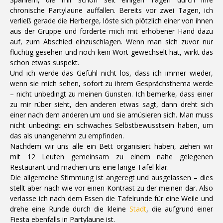
chronische Partylaune auffallen. Bereits vor zwei Tagen, ich
verließ gerade die Herberge, löste sich plötzlich einer von ihnen
aus der Gruppe und forderte mich mit erhobener Hand dazu
auf, zum Abschied einzuschlagen. Wenn man sich zuvor nur
flüchtig gesehen und noch kein Wort gewechselt hat, wirkt das
schon etwas suspekt.
Und ich werde das Gefühl nicht los, dass ich immer wieder,
wenn sie mich sehen, sofort zu ihrem Gesprächsthema werde
– nicht unbedingt zu meinen Gunsten. Ich bemerke, dass einer
zu mir rüber sieht, den anderen etwas sagt, dann dreht sich
einer nach dem anderen um und sie amüsieren sich. Man muss
nicht unbedingt ein schwaches Selbstbewusstsein haben, um
das als unangenehm zu empfinden.
Nachdem wir uns alle ein Bett organisiert haben, ziehen wir
mit 12 Leuten gemeinsam zu einem nahe gelegenen
Restaurant und machen uns eine lange Tafel klar.
Die allgemeine Stimmung ist angeregt und ausgelassen – dies
stellt aber nach wie vor einen Kontrast zu der meinen dar. Also
verlasse ich nach dem Essen die Tafelrunde für eine Weile und
drehe eine Runde durch die kleine
Stadt
, die aufgrund einer
Fiesta ebenfalls in Partylaune ist.