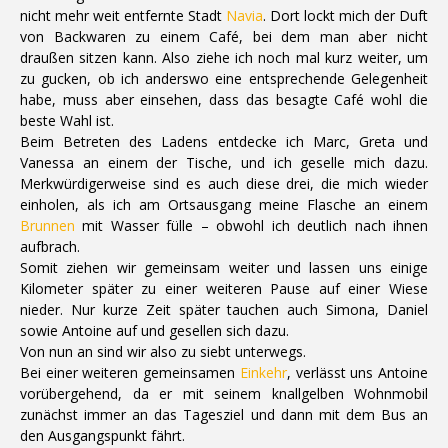
nicht mehr weit entfernte Stadt
Navia
. Dort lockt mich der Duft
von Backwaren zu einem Café, bei dem man aber nicht
draußen sitzen kann. Also ziehe ich noch mal kurz weiter, um
zu gucken, ob ich anderswo eine entsprechende Gelegenheit
habe, muss aber einsehen, dass das besagte Café wohl die
beste Wahl ist.
Beim Betreten des Ladens entdecke ich Marc, Greta und
Vanessa an einem der Tische, und ich geselle mich dazu.
Merkwürdigerweise sind es auch diese drei, die mich wieder
einholen, als ich am Ortsausgang meine Flasche an einem
Brunnen
mit Wasser fülle – obwohl ich deutlich nach ihnen
aufbrach.
Somit ziehen wir gemeinsam weiter und lassen uns einige
Kilometer später zu einer weiteren Pause auf einer Wiese
nieder. Nur kurze Zeit später tauchen auch Simona, Daniel
sowie Antoine auf und gesellen sich dazu.
Von nun an sind wir also zu siebt unterwegs.
Bei einer weiteren gemeinsamen
Einkehr
, verlässt uns Antoine
vorübergehend, da er mit seinem knallgelben Wohnmobil
zunächst immer an das Tagesziel und dann mit dem Bus an
den Ausgangspunkt fährt.