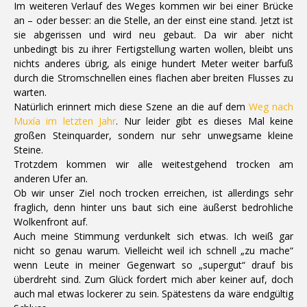
Im weiteren Verlauf des Weges kommen wir bei einer Brücke
an – oder besser: an die Stelle, an der einst eine stand. Jetzt ist
sie abgerissen und wird neu gebaut. Da wir aber nicht
unbedingt bis zu ihrer Fertigstellung warten wollen, bleibt uns
nichts anderes übrig, als einige hundert Meter weiter barfuß
durch die Stromschnellen eines flachen aber breiten Flusses zu
warten.
Natürlich erinnert mich diese Szene an die auf dem
Weg nach
Muxía im letzten Jahr
. Nur leider gibt es dieses Mal keine
großen Steinquarder, sondern nur sehr unwegsame kleine
Steine.
Trotzdem kommen wir alle weitestgehend trocken am
anderen Ufer an.
Ob wir unser Ziel noch trocken erreichen, ist allerdings sehr
fraglich, denn hinter uns baut sich eine äußerst bedrohliche
Wolkenfront auf.
Auch meine Stimmung verdunkelt sich etwas. Ich weiß gar
nicht so genau warum. Vielleicht weil ich schnell „zu mache“
wenn Leute in meiner Gegenwart so „supergut“ drauf bis
überdreht sind. Zum Glück fordert mich aber keiner auf, doch
auch mal etwas lockerer zu sein. Spätestens da wäre endgültig