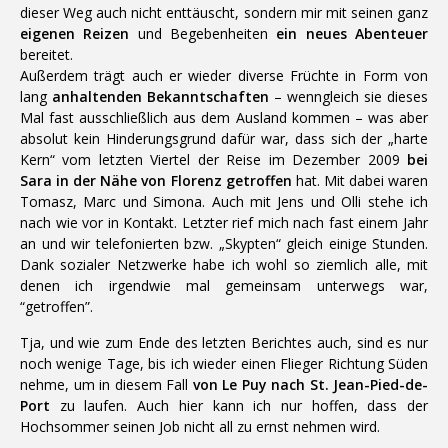
dieser Weg auch nicht enttäuscht, sondern mir mit seinen ganz
eigenen Reizen
und Begebenheiten
ein neues Abenteuer
bereitet.
Außerdem trägt auch er wieder diverse Früchte in Form von
lang
anhaltenden Bekanntschaften
– wenngleich sie dieses
Mal fast ausschließlich aus dem Ausland kommen – was aber
absolut kein Hinderungsgrund dafür war, dass sich der „harte
Kern“ vom letzten Viertel der Reise im Dezember 2009
bei
Sara in der Nähe von Florenz getroffen
hat. Mit dabei waren
Tomasz, Marc und Simona. Auch mit Jens und Olli stehe ich
nach wie vor in Kontakt. Letzter rief mich nach fast einem Jahr
an und wir telefonierten bzw. „Skypten“ gleich einige Stunden.
Dank sozialer Netzwerke habe ich wohl so ziemlich alle, mit
denen ich irgendwie mal gemeinsam unterwegs war,
“getroffen”.
Tja, und wie zum Ende des letzten Berichtes auch, sind es nur
noch wenige Tage, bis ich wieder einen Flieger Richtung Süden
nehme, um in diesem Fall
von Le Puy nach St. Jean-Pied-de-
Port
zu laufen. Auch hier kann ich nur hoffen, dass der
Hochsommer seinen Job nicht all zu ernst nehmen wird.