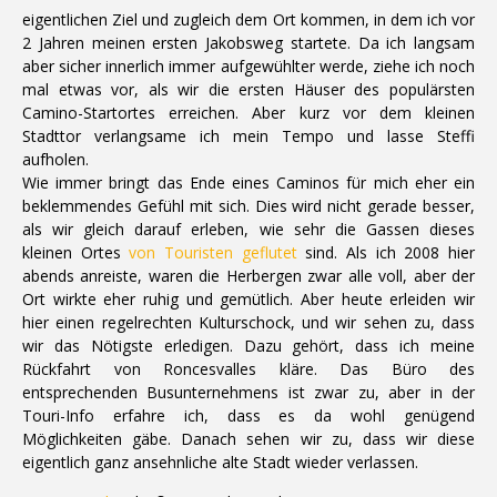
eigentlichen Ziel und zugleich dem Ort kommen, in dem ich vor
2 Jahren meinen ersten Jakobsweg startete. Da ich langsam
aber sicher innerlich immer aufgewühlter werde, ziehe ich noch
mal etwas vor, als wir die ersten Häuser des populärsten
Camino-Startortes erreichen. Aber kurz vor dem kleinen
Stadttor verlangsame ich mein Tempo und lasse Steffi
aufholen.
Wie immer bringt das Ende eines Caminos für mich eher ein
beklemmendes Gefühl mit sich. Dies wird nicht gerade besser,
als wir gleich darauf erleben, wie sehr die Gassen dieses
kleinen Ortes
von Touristen geflutet
sind. Als ich 2008 hier
abends anreiste, waren die Herbergen zwar alle voll, aber der
Ort wirkte eher ruhig und gemütlich. Aber heute erleiden wir
hier einen regelrechten Kulturschock, und wir sehen zu, dass
wir das Nötigste erledigen. Dazu gehört, dass ich meine
Rückfahrt von Roncesvalles kläre. Das Büro des
entsprechenden Busunternehmens ist zwar zu, aber in der
Touri-Info erfahre ich, dass es da wohl genügend
Möglichkeiten gäbe. Danach sehen wir zu, dass wir diese
eigentlich ganz ansehnliche alte Stadt wieder verlassen.