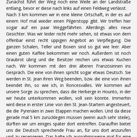
Zunächst führt der Weg noch eine Weile an der Landstraße
entlang, bevor er diese nach links auf einen Feldweg verlässt.
Nach 3 km kommen wir in eine kleine Ortschaft, in der es auf
einem Hof mal wieder einen Pilgerstopp gibt. Wir treffen hier
sogar auf ein paar Weggefährten. Allerdings alles neue
Gesichter. Was wir leider nicht mehr sehen, ist etwas von dem
offenbar einst recht üppigen Angebot an Verpflegung. Die
ganzen Schalen, Teller und Boxen sind so gut wie leer. Aber
einen guten Kaffee bekommen wir noch. Außerdem ist noch
Graubrot übrig und die Besitzer reichen uns etwas Kuchen
nach. Wir kommen mit den drei älteren Französinnen ins
Gespräch. Die eine von ihnen spricht sogar etwas Deutsch. Sie
werden in St. Jean ihren Weg beenden, bzw. die eine von ihnen
beendet ihn, so wie ich, in Roncesvalles. Wir kommen auf
unsere Sorge zu sprechen, dass die Herberge in Hounto, in der
wir heute unterkommen wollen, voll sein könnte. Immerhin
wird diese in erster Linie von den St. Jean-Startern angesteuert,
die die Pyrenäen in zwei Etappen machen wollen. Und da diese
gerade mal 5 km zurücklegen müssen (wenn auch sehr steile),
dürften wir um einiges später dort eintreffen. Daraufhin bietet
uns die Deutsch sprechende Frau an, für uns dort anzurufen
und zu reservieren. Das halte ich ausnahmsweise mal für eine