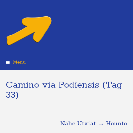
Menu
Skip
to
content
Camino via Podiensis (Tag
33)
Nähe Utxiat → Hounto