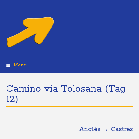
Menu
Skip
to
content
Camino via Tolosana (Tag
12)
Anglès → Castres