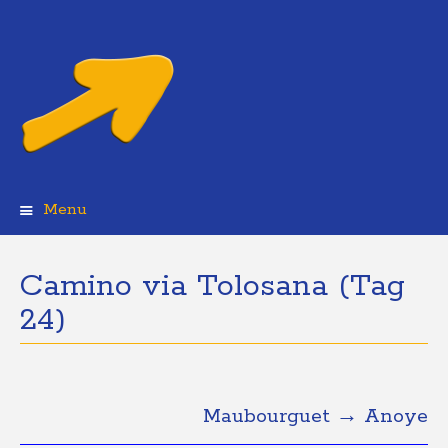
Menu
Skip
to
content
Camino via Tolosana (Tag
24)
Maubourguet → Anoye