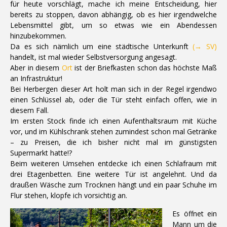
für heute vorschlägt, mache ich meine Entscheidung, hier
bereits zu stoppen, davon abhängig, ob es hier irgendwelche
Lebensmittel gibt, um so etwas wie ein Abendessen
hinzubekommen.
Da es sich nämlich um eine städtische Unterkunft
(→ SV)
handelt, ist mal wieder Selbstversorgung angesagt.
Aber in diesem
Ort
ist der Briefkasten schon das höchste Maß
an Infrastruktur!
Bei Herbergen dieser Art holt man sich in der Regel irgendwo
einen Schlüssel ab, oder die Tür steht einfach offen, wie in
diesem Fall.
Im ersten Stock finde ich einen Aufenthaltsraum mit Küche
vor, und im Kühlschrank stehen zumindest schon mal Getränke
– zu Preisen, die ich bisher nicht mal im günstigsten
Supermarkt hatte!?
Beim weiteren Umsehen entdecke ich einen Schlafraum mit
drei Etagenbetten. Eine weitere Tür ist angelehnt. Und da
draußen Wäsche zum Trocknen hängt und ein paar Schuhe im
Flur stehen, klopfe ich vorsichtig an.
Es öffnet ein
Mann um die