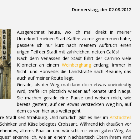
Donnerstag, der 02.08.2012
Ausgerechnet heute, wo ich mal direkt in meiner
Unterkunft meinen Start-Kaffee zu mir genommen habe,
passiere ich nur kurz nach meinem Aufbruch einen
urigen Teil der Stadt mit zahlreichen, netten Cafés!
Nach dem Verlassen der Stadt führt der Camino viele
Kilometer an einem
Weinberghang
entlang. Immer in
Sicht- und Hörweite: die Landstraße nach Beaune, das
auch auf meiner Route liegt.
Gerade, als der Weg mal dann doch etwas uneindeutig
wird, treffe ich plötzlich wieder auf Renate und Nadja.
Sie machen gerade eine Pause und weisen mich, wie
bereits gestern, auf den etwas versteckten Weg hin, auf
dem es von hier aus weitergeht.
e Stadt seit Straßburg. Und natürlich gibt es hier im
Altstadtteil
 Schinken und Käse belegtes Croissant. Während ich draußen vor
ziehendes, älteres Paar an und wünscht mir einen guten Weg. An
ques” erkenne ich, wie an einem Nachbartisch Eltern ihrem Kind