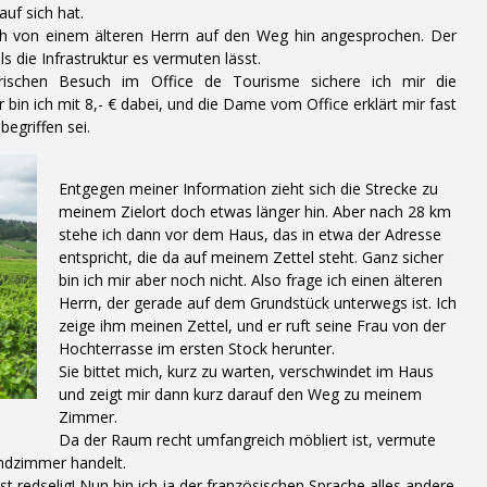
auf sich hat.
h von einem älteren Herrn auf den Weg hin angesprochen. Der
s die Infrastruktur es vermuten lässt.
rischen Besuch im Office de Tourisme sichere ich mir die
bin ich mit 8,- € dabei, und die Dame vom Office erklärt mir fast
begriffen sei.
Entgegen meiner Information zieht sich die Strecke zu
meinem Zielort doch etwas länger hin. Aber nach 28 km
stehe ich dann vor dem Haus, das in etwa der Adresse
entspricht, die da auf meinem Zettel steht. Ganz sicher
bin ich mir aber noch nicht. Also frage ich einen älteren
Herrn, der gerade auf dem Grundstück unterwegs ist. Ich
zeige ihm meinen Zettel, und er ruft seine Frau von der
Hochterrasse im ersten Stock herunter.
Sie bittet mich, kurz zu warten, verschwindet im Haus
und zeigt mir dann kurz darauf den Weg zu meinem
Zimmer.
Da der Raum recht umfangreich möbliert ist, vermute
endzimmer handelt.
t redselig! Nun bin ich ja der französischen Sprache alles andere