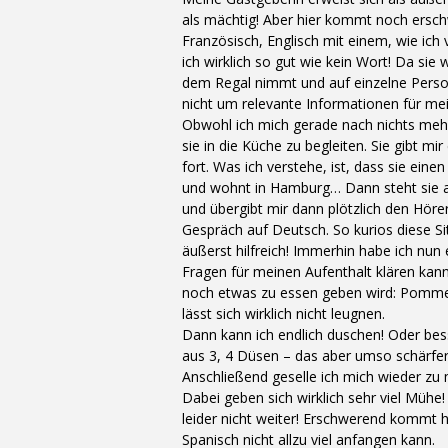
als mächtig! Aber hier kommt noch ersch
Französisch, Englisch mit einem, wie ic
ich wirklich so gut wie kein Wort! Da si
dem Regal nimmt und auf einzelne Perso
nicht um relevante Informationen für mei
Obwohl ich mich gerade nach nichts meh
sie in die Küche zu begleiten. Sie gibt m
fort. Was ich verstehe, ist, dass sie ei
und wohnt in Hamburg… Dann steht sie au
und übergibt mir dann plötzlich den Hörer
Gespräch auf Deutsch. So kurios diese Sit
äußerst hilfreich! Immerhin habe ich nu
Fragen für meinen Aufenthalt klären kann
noch etwas zu essen geben wird: Pommes 
lässt sich wirklich nicht leugnen.
Dann kann ich endlich duschen! Oder be
aus 3, 4 Düsen – das aber umso schärfer
Anschließend geselle ich mich wieder zu
Dabei geben sich wirklich sehr viel Mühe
leider nicht weiter! Erschwerend kommt h
Spanisch nicht allzu viel anfangen kann.