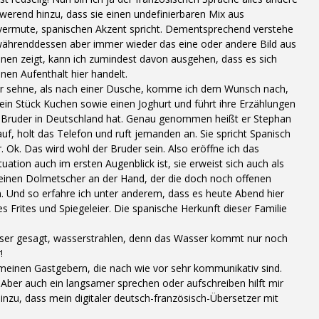
werend hinzu, dass sie einen undefinierbaren Mix aus
h vermute, spanischen Akzent spricht. Dementsprechend verstehe
e währenddessen aber immer wieder das eine oder andere Bild aus
nen zeigt, kann ich zumindest davon ausgehen, dass es sich
nen Aufenthalt hier handelt.
r sehne, als nach einer Dusche, komme ich dem Wunsch nach,
ir ein Stück Kuchen sowie einen Joghurt und führt ihre Erzählungen
nen Bruder in Deutschland hat. Genau genommen heißt er Stephan
f, holt das Telefon und ruft jemanden an. Sie spricht Spanisch
. Ok. Das wird wohl der Bruder sein. Also eröffne ich das
uation auch im ersten Augenblick ist, sie erweist sich auch als
n einen Dolmetscher an der Hand, der die doch noch offenen
. Und so erfahre ich unter anderem, dass es heute Abend hier
Frites und Spiegeleier. Die spanische Herkunft dieser Familie
sser gesagt, wasserstrahlen, denn das Wasser kommt nur noch
!
 meinen Gastgebern, die nach wie vor sehr kommunikativ sind.
! Aber auch ein langsamer sprechen oder aufschreiben hilft mir
inzu, dass mein digitaler deutsch-französisch-Übersetzer mit