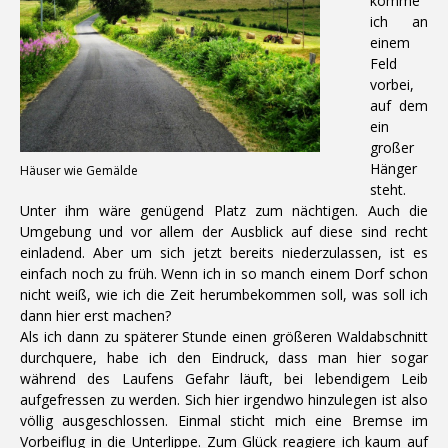
komme
ich an
einem
Feld
vorbei,
auf dem
ein
großer
Hänger
Häuser wie Gemälde
steht.
Unter ihm wäre genügend Platz zum nächtigen. Auch die
Umgebung und vor allem der Ausblick auf diese sind recht
einladend. Aber um sich jetzt bereits niederzulassen, ist es
einfach noch zu früh. Wenn ich in so manch einem Dorf schon
nicht weiß, wie ich die Zeit herumbekommen soll, was soll ich
dann hier erst machen?
Als ich dann zu späterer Stunde einen größeren Waldabschnitt
durchquere, habe ich den Eindruck, dass man hier sogar
während des Laufens Gefahr läuft, bei lebendigem Leib
aufgefressen zu werden. Sich hier irgendwo hinzulegen ist also
völlig ausgeschlossen. Einmal sticht mich eine Bremse im
Vorbeiflug in die Unterlippe. Zum Glück reagiere ich kaum auf