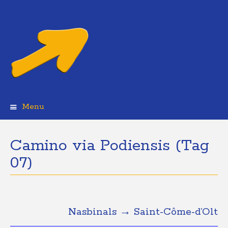
Menu
Skip
to
content
Camino via Podiensis (Tag
07)
Nasbinals → Saint-Côme-d’Olt