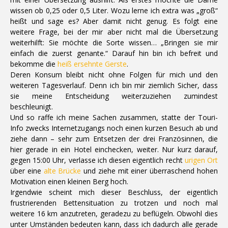
wissen ob 0,25 oder 0,5 Liter. Wozu lerne ich extra was „groß“
heißt und sage es? Aber damit nicht genug. Es folgt eine
weitere Frage, bei der mir aber nicht mal die Übersetzung
weiterhilft: Sie möchte die Sorte wissen… „Bringen sie mir
einfach die zuerst genante.“ Darauf hin bin ich befreit und
bekomme die
heiß ersehnte Gerste
.
Deren Konsum bleibt nicht ohne Folgen für mich und den
weiteren Tagesverlauf. Denn ich bin mir ziemlich Sicher, dass
sie meine Entscheidung weiterzuziehen zumindest
beschleunigt.
Und so raffe ich meine Sachen zusammen, statte der Touri-
Info zwecks Internetzugangs noch einen kurzen Besuch ab und
ziehe dann – sehr zum Entsetzen der drei Französinnen, die
hier gerade in ein Hotel einchecken, weiter. Nur kurz darauf,
gegen 15:00 Uhr, verlasse ich diesen eigentlich recht
urigen Ort
über eine
alte Brücke
und ziehe mit einer überraschend hohen
Motivation einen kleinen Berg hoch.
Irgendwie scheint mich dieser Beschluss, der eigentlich
frustrierenden Bettensituation zu trotzen und noch mal
weitere 16 km anzutreten, geradezu zu beflügeln. Obwohl dies
unter Umständen bedeuten kann, dass ich dadurch alle gerade