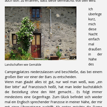
auch dort zu erfahren, dass diese demnächst voll sein wird.
Ich
überlege
kurz,
mich
diese
Nacht
einfach
mal
draußen
in der
Nähe
des
Landschaften wie Gemälde
Campingplatzes niederzulassen und beschließe, das bei einem
großen Bier vor einer der Bars zu entscheiden.
Wenn man glaubt alles ist gut, nur weil man weiß, was „ein
Bier bitte“ auf Französisch heißt, hat man leider buchstäblich
die Bestellung ohne den Wirt gemacht… Es folgt immer
mindestens eine Gegenfrage. Zum Glück befindet sich wieder
mal ein Englisch sprechender Franzose in meiner Nähe, der mir
mit einer Übersetzung aushilft: Als erstes möchte die Dame