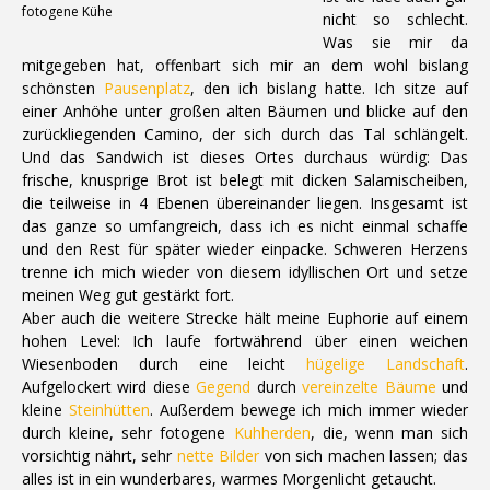
fotogene Kühe
nicht so schlecht.
Was sie mir da
mitgegeben hat, offenbart sich mir an dem wohl bislang
schönsten
Pausenplatz
, den ich bislang hatte. Ich sitze auf
einer Anhöhe unter großen alten Bäumen und blicke auf den
zurückliegenden Camino, der sich durch das Tal schlängelt.
Und das Sandwich ist dieses Ortes durchaus würdig: Das
frische, knusprige Brot ist belegt mit dicken Salamischeiben,
die teilweise in 4 Ebenen übereinander liegen. Insgesamt ist
das ganze so umfangreich, dass ich es nicht einmal schaffe
und den Rest für später wieder einpacke. Schweren Herzens
trenne ich mich wieder von diesem idyllischen Ort und setze
meinen Weg gut gestärkt fort.
Aber auch die weitere Strecke hält meine Euphorie auf einem
hohen Level: Ich laufe fortwährend über einen weichen
Wiesenboden durch eine leicht
hügelige Landschaft
.
Aufgelockert wird diese
Gegend
durch
vereinzelte Bäume
und
kleine
Steinhütten
. Außerdem bewege ich mich immer wieder
durch kleine, sehr fotogene
Kuhherden
, die, wenn man sich
vorsichtig nährt, sehr
nette Bilder
von sich machen lassen; das
alles ist in ein wunderbares, warmes Morgenlicht getaucht.