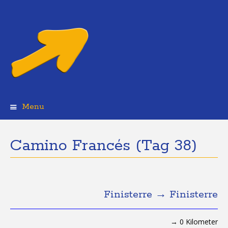
Menu
Skip
to
content
Camino Francés (Tag 38)
Finisterre → Finisterre
→ 0 Kilometer