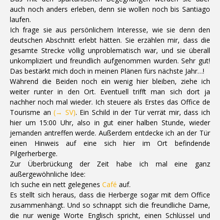
auch noch anders erleben, denn sie wollen noch bis Santiago
laufen.
Ich frage sie aus persönlichem Interesse, wie sie denn den
deutschen Abschnitt erlebt hätten. Sie erzählen mir, dass die
gesamte Strecke völlig unproblematisch war, und sie überall
unkompliziert und freundlich aufgenommen wurden. Sehr gut!
Das bestärkt mich doch in meinen Plänen fürs nächste Jahr…!
Während die Beiden noch ein wenig hier bleiben, ziehe ich
weiter runter in den Ort. Eventuell trifft man sich dort ja
nachher noch mal wieder. Ich steuere als Erstes das Office de
Tourisme an
(→ SV)
. Ein Schild in der Tür verrät mir, dass ich
hier um 15:00 Uhr, also in gut einer halben Stunde, wieder
jemanden antreffen werde. Außerdem entdecke ich an der Tür
einen Hinweis auf eine sich hier im Ort befindende
Pilgerherberge.
Zur Überbrückung der Zeit habe ich mal eine ganz
außergewöhnliche Idee:
Ich suche ein nett gelegenes
Café
auf.
Es stellt sich heraus, dass die Herberge sogar mit dem Office
zusammenhängt. Und so schnappt sich die freundliche Dame,
die nur wenige Worte Englisch spricht, einen Schlüssel und