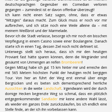
deutschsprachigen Gegenüber ein Comedian verloren
gegangen – zumindest ist er davon offenbar überzeugt!
Ich kann nicht einen Satz sagen, ohne, dass er etwas
“Witziges” daraus macht. Zum Glück muss er noch vor mir
aufbrechen, und ich sitze noch eine Weile alleine da – mit
meinem Weißbrot und der Marmelade.
Bevor ich die Stadt verlasse, besorge ich mir noch ein bisschen
Verpflegung in einem Casino sowie einer Boulangerie. Danach
starte ich in einen Tag, dessen Ziel noch nicht definiert ist.
Unterwegs stellt sich heraus, dass ich mir den heutigen
Proviant fast hätte sparen können, denn die Wegränder sind
gesäumt von Unmengen an reifen
Brombeeren
!
Gegen Mittag habe ich gut 15 km hinter mir und erreiche den
mit 565 Metern höchsten Punkt der heutigen recht bergigen
Tour. Von hier an führt der Weg erst einmal über einige
Bergrücken und es bieten sich dementsprechend herrliche
Aussichten
in die weite
Landschaft
. Irgendwann wird der durch
dornige Hecken begrenzte Weg so schmal, dass ein plötzlich
entgegenkommender
Sandlader
mir keine andere Wahl lässt,
als wieder ein ganzes Ende zurückzulaufen, bis ich endlich eine
Stelle finde, an der ich ihn vorbeilassen kann.