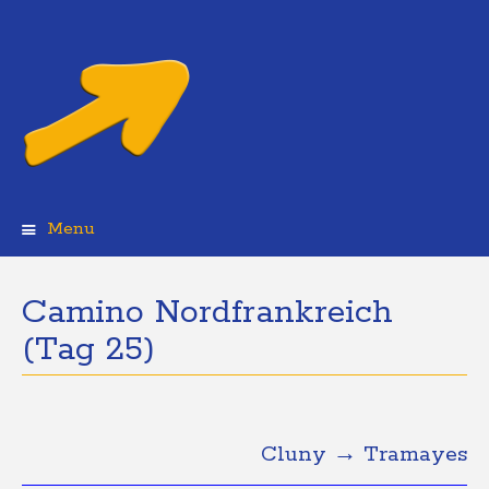
Menu
Skip
to
content
Camino Nordfrankreich
(Tag 25)
Cluny → Tramayes